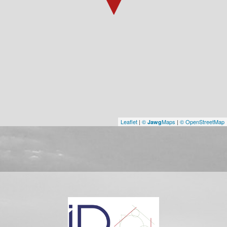
Leaflet
|
©
Maps
|
© OpenStreetMap
Jawg