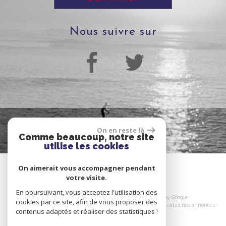
Nous suivre sur
On en reste là
Comme beaucoup, notre site
utilise les cookies
On aimerait vous accompagner pendant
votre visite.
En poursuivant, vous acceptez l'utilisation des
© 2026 | Tous droits réservés | Traduction powered by Google
cookies par ce site, afin de vous proposer des
Plan du site
-
Mentions légales
-
Nos honoraires
-
Liens
-
Admin
-
Toutes nos annonces
-
contenus adaptés et réaliser des statistiques !
Politique RGPD
Site internet compatible multi-supports,