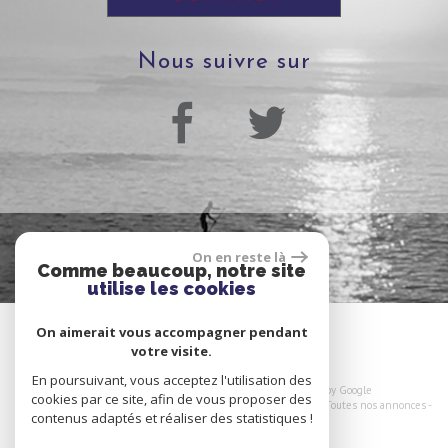
nous suivre sur
On en reste là
Comme beaucoup, notre site
utilise les cookies
On aimerait vous accompagner pendant
votre visite.
En poursuivant, vous acceptez l'utilisation des
© 2026 | Tous droits réservés | Traduction powered by Google
cookies par ce site, afin de vous proposer des
Plan du site
-
Mentions légales
-
Nos honoraires
-
Liens
-
Admin
-
Toutes nos annonces
-
contenus adaptés et réaliser des statistiques !
Politique RGPD
Site internet compatible multi-supports,